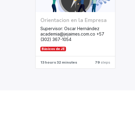
Orientacion en la Empresa
Supervisor: Oscar Hernández
academia@jejaimes.com.co +57
(302) 367-1054
Básicos de JE
13 hours 32 minutes
79
steps