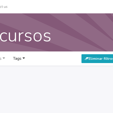
ct us
 cursos
s
Tags
Eliminar filtro